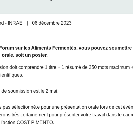
rd - INRAE
|
06 décembre 2023
 Forum sur les Aliments Fermentés, vous pouvez soumettre 
 orale, soit un poster.
sion doit comprendre 1 titre + 1 résumé de 250 mots maximum 
ientifiques.
e de soumission est le 2 mai.
s pas sélectionné.e pour une présentation orale lors de cet év
rons très certainement pour présenter votre travail dans le cadr
e l'action COST PIMENTO.