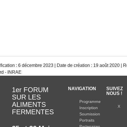
ication : 6 décembre 2023 | Date de création : 19 août 2020 | R
rd - INRAE
1er FORUM
NAVIGATION
SUIVEZ
NOUS !
SUR LES
Programme
ALIMENTS
X
Inscription
FERMENTES
Soumission
Portraits
Partenaires